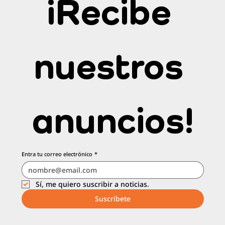
a lo positivo de esta crisis mundial para
¡Recibe 
emprender o...
nuestros 
anuncios!
Entra tu correo electrónico
*
Sí, me quiero suscribir a noticias.
Suscríbete