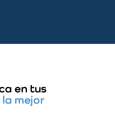
ca en tus
e
la mejor