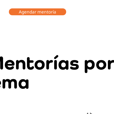
Agendar mentoría
entorías po
ema